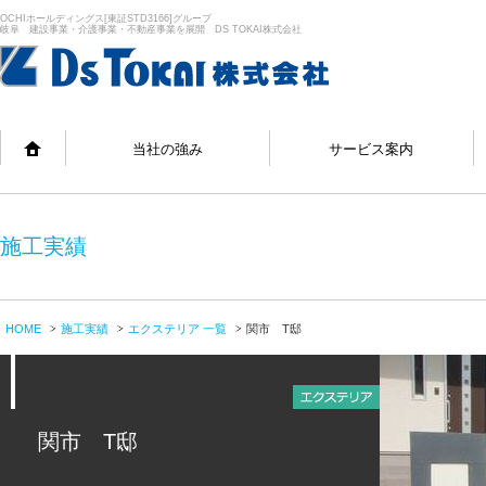
OCHIホールディングス[東証STD3166]グループ
岐阜 建設事業・介護事業・不動産事業を展開 DS TOKAI株式会社
当社の強み
サービス案内
施工実績
HOME
施工実績
エクステリア 一覧
関市 T邸
関市 T邸