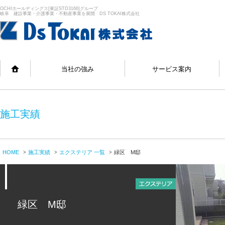
OCHIホールディングス[東証STD3166]グループ
岐阜 建設事業・介護事業・不動産事業を展開 DS TOKAI株式会社
当社の強み
サービス案内
施工実績
HOME
施工実績
エクステリア 一覧
緑区 M邸
緑区 M邸